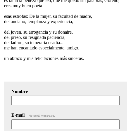
es tanta la belleza que leo, que me quedo sin palabras, Goreño,
eres muy buen poeta.
esas estrofas: De la mujer, su facultad de madre,
del anciano, templanza y experiencia,
del joven, su arrogancia y su donaire,
del preso, su resignada paciencia,
del ladrón, su temeraria osadía...
me han encantado especialmente, amigo.
un abrazo y mis felicitaciones más sinceras.
Nombre
E-mail
No será mostrado.